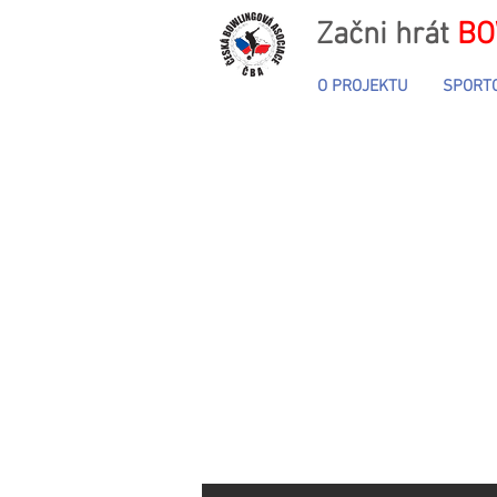
Začni hrát
BO
O PROJEKTU
SPORT