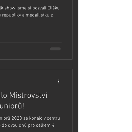
k show jsme si pozvali Elišku
republiky a medailistku z
lo Mistrovství
uniorů!
uniorů 2020 se konalo v centru
o do dvou dnů pro celkem 4