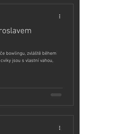
aroslavem
ráče bowlingu, zvláště během
cviky jsou s vlastní vahou,