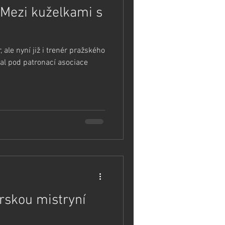
 Mezi kuželkami s
, ale nyní již i trenér pražského
l pod patronací asociace
orskou mistryní