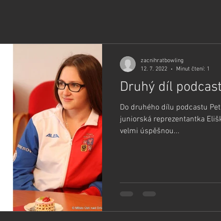
zacnihratbowling
12. 7. 2022
Minut čtení: 1
Druhý díl podcas
Do druhého dílu podcastu Petr
juniorská reprezentantka Eliš
velmi úspěšnou...