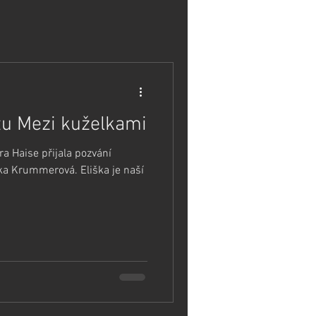
tu Mezi kuželkami
a Haise přijala pozvání
ka Krummerová. Eliška je naší