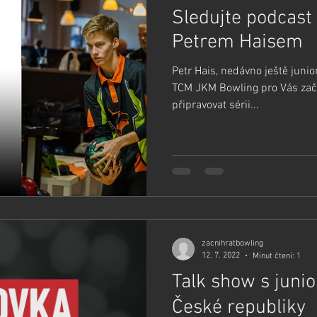
Sledujte podcast
Petrem Haisem
Petr Hais, nedávno ještě junior
TCM JKM Bowling pro Vás zača
připravovat sérii...
zacnihratbowling
12. 7. 2022
Minut čtení: 1
Talk show s juni
České republiky