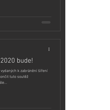
/2020 bude!
 vydaných k zabránění šíření
ončit tuto soutěž
le...