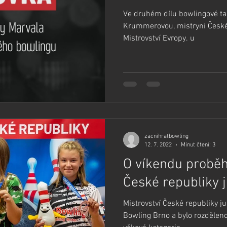
Ve druhém dílu bowlingové tal
Krummerovou, mistryni České 
Mistrovství Evropy. u
zacnihratbowling
12. 7. 2022
Minut čtení: 3
O víkendu proběh
České republiky j
Mistrovství České republiky j
Bowling Brno a bylo rozdělen