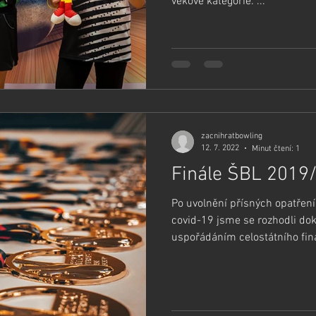
věkové kategorie. ...
zacnihratbowling
12. 7. 2022
Minut čtení: 1
Finále ŠBL 2019
Po uvolnění přísných opatření
covid-19 jsme se rozhodli dok
uspořádáním celostátního finá