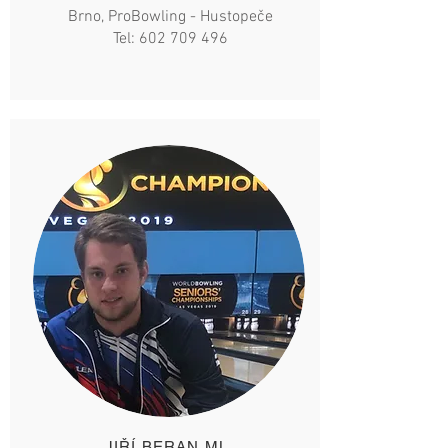
Brno, ProBowling - Hustopeče
Tel:
602 709 496
JIŘÍ BERAN ML.