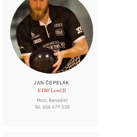
JAN ČEPELÁK
ETBF Level II
Most, Benedikt
Tel:
606 479 538