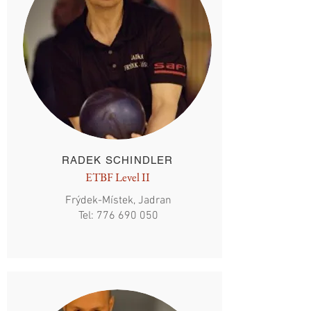
RADEK SCHINDLER
ETBF Level II
Frýdek-Místek, Jadran
Tel:
776 690 050