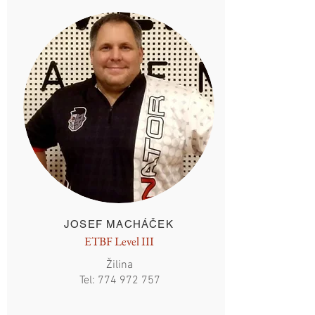
JOSEF MACHÁČEK
ETBF Level III
Žilina
Tel:
774 972 757