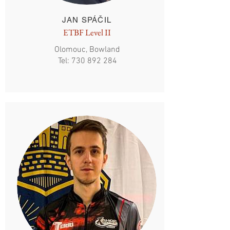
JAN SPÁČIL
ETBF Level II
Olomouc, Bowland
Tel:
730 892 284