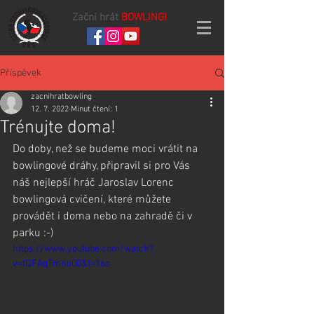
Začni hrát
BOWLING!
Příspěvek
zacnihratbowling
12. 7. 2022
Minut čtení: 1
Trénujte doma!
Do doby, než se budeme moci vrátit na 
bowlingové dráhy, připravil si pro Vás 
náš nejlepší hráč Jaroslav Lorenc 
bowlingová cvičení, které můžete 
provádět i doma nebo na zahradě či v 
parku :-)
https://www.youtube.com/watch?
v=fQFAqTmno00&t=16s