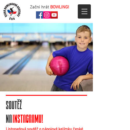
Začni hrát
BOWLING!
SOUTĚŽ
NA
INSTAGRAMU!
Listopadová soutěž o nápojové kelímky české