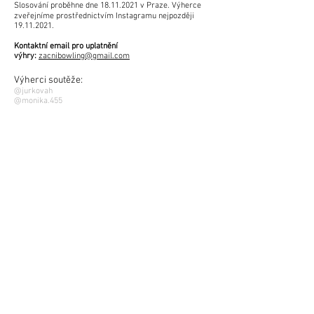
Slosování proběhne dne
18.11.2021
v Praze. Výherce
zveřejníme prostřednictvím Instagramu nejpozději
19.11.2021
.
Kontaktní email pro uplatnění
výhry:
zacnibowling@gmail.com
Výherci soutěže:
@jurkovah
@monika.455
@janjanousek2
KONTAKTY
Výkonný výbor
Sportovně technická komise
Sekretář
Redakce webu
Ochrana osobních údajů
ČESKÁ BOWLINGOVÁ ASOCIACE
Česká bowlingová asociace (ČBA) sdružuje a eviduje všechny
amatérské hráče bowlingu v České republice, bez rozdílu
výkonnosti a věku. ČBA zastupuje zájmy České republiky v
Evropské bowlingové federaci EBF a světové bowlingové
federaci IBF.
V rámci České kuželkářské a bowlingové federace