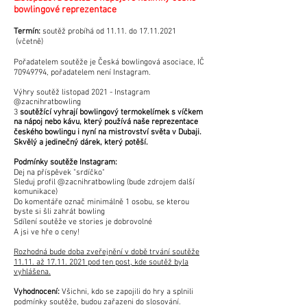
bowlingové reprezentace
Termín:
soutěž probíhá od 11.11. do
17.11.2021
(včetně)
Pořadatelem soutěže je Česká bowlingová asociace, IČ
70949794
, pořadatelem není Instagram.
Výhry soutěž listopad 2021 - Instagram
@zacnihratbowling
3
soutěžící vyhrají bowlingový termokelímek s víčkem
na nápoj nebo kávu, který používá naše reprezentace
českého bowlingu i nyní na mistrovství světa v Dubaji.
Skvělý a jedinečný dárek, který potěší.
Podmínky soutěže Instagram:
Dej na příspěvek "srdíčko"
Sleduj profil @zacnihratbowling (bude zdrojem další
komunikace)
Do komentáře označ minimálně 1 osobu, se kterou
byste si šli zahrát bowling
Sdílení soutěže ve stories je dobrovolné
A jsi ve hře o ceny!
Rozhodná bude doba zveřejnění v době trvání soutěže
11.11. až
17.11. 2021
pod ten post, kde soutěž byla
vyhlášena.
Vyhodnocení:
Všichni, kdo se zapojili do hry a splnili
podmínky soutěže, budou zařazeni do slosování.