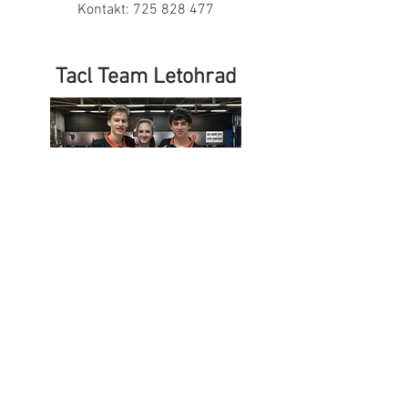
Kontakt:
725 828 477
Tacl Team Letohrad
Trenéři: Jaroslav Morávek
Centrum:
Radava SC Ústí nad Orlicí
Kontakt:
603 887 427
Bowland Olomouc