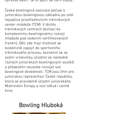
opravdu bavit? Je to sport se vším všudy…
Česká bowlingová asociace pečuje o
juniorskou bowlingovou základnu po celé
republice prostřednictvím tréninkových
center mládeže (TCM). V těchto
tréninkových centrech dochází ke
komplexnímu bowlingovému rozvoji
mládeže pod vedením certifikovaných
trenérů. Děti zde mají možnost se
kolektivně zapojit do sportovního
tréninkového procesu, seznámit se se
svými vrstevníky, účastnit se následně
různých juniorských bowlingových soutěží
a především neustále rozvíjet své
bowlingové dovednosti. TCM jsou líhní pro
juniorskou reprezentaci České republiky,
která se pravidelně účastní juniorského
Mistrovství Evropy a vozí odtud i cenné
kovy.
Bowling Hluboká