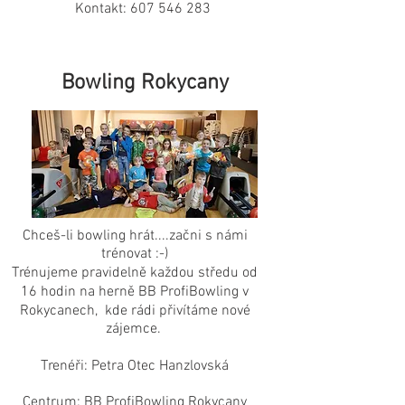
Kontakt:
607 546 283
Bowling Rokycany
Chceš-li bowling hrát....začni s námi
trénovat :-)
Trénujeme pravidelně každou středu od
16 hodin na herně BB ProfiBowling v
Rokycanech, kde rádi přivítáme nové
zájemce.
Trenéři: Petra Otec Hanzlovská
Centrum: BB ProfiBowling Rokycany