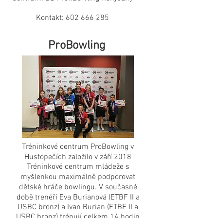
Kontakt:
602 666 285
ProBowling
Tréninkové centrum ProBowling v
Hustopečích založilo v září 2018
Tréninkové centrum mládeže s
myšlenkou maximálně podporovat
dětské hráče bowlingu. V současné
době trenéři Eva Burianová (ETBF II a
USBC bronz) a Ivan Burian (ETBF II a
USBC bronz) trénují celkem 14 hodin