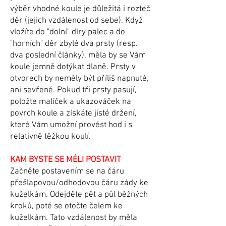
výběr vhodné koule je důležitá i rozteč
děr (jejich vzdálenost od sebe). Když
vložíte do "dolní" díry palec a do
"horních" děr zbylé dva prsty (resp.
dva poslední články), měla by se Vám
koule jemně dotýkat dlaně. Prsty v
otvorech by neměly být příliš napnuté,
ani sevřené. Pokud tři prsty pasují,
položte malíček a ukazováček na
povrch koule a získáte jisté držení,
které Vám umožní provést hod i s
relativně těžkou koulí.
KAM BYSTE SE MÉLI POSTAVIT
Začněte postavením se na čáru
přešlapovou/odhodovou čáru zády ke
kuželkám. Odejděte pět a půl běžných
kroků, poté se otočte čelem ke
kuželkám. Tato vzdálenost by měla