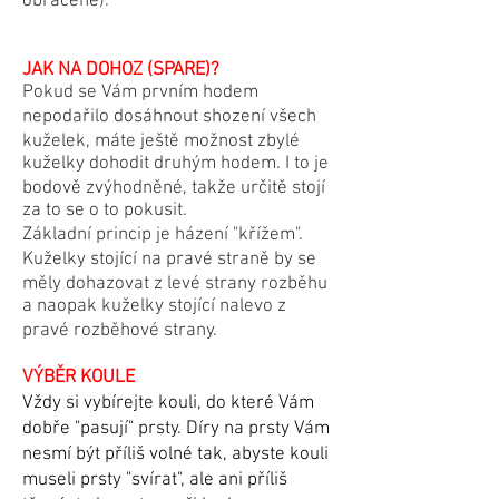
obráceně).
JAK NA DOHOZ (SPARE)?
Pokud se Vám prvním hodem
nepodařilo dosáhnout shození všech
kuželek, máte ještě možnost zbylé
kuželky dohodit druhým hodem. I to je
bodově zvýhodněné, takže určitě stojí
za to se o to pokusit.
Základní princip je házení "křížem".
Kuželky stojící na pravé straně by se
měly dohazovat z levé strany rozběhu
a naopak kuželky stojící nalevo z
pravé rozběhové strany.
VÝBĚR KOULE
​Vždy si vybírejte kouli, do které Vám
dobře "pasují" prsty. Díry na prsty Vám
nesmí být příliš volné tak, abyste kouli
museli prsty "svírat", ale ani příliš