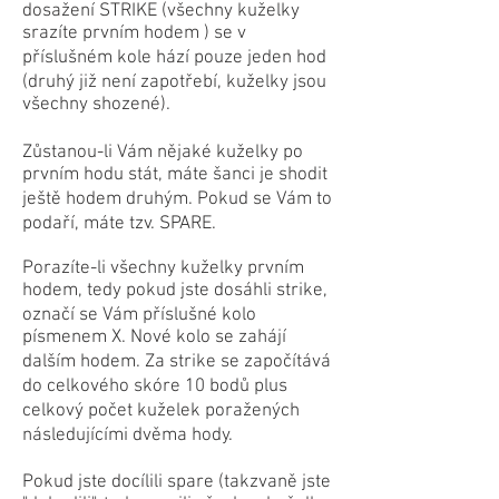
dosažení STRIKE (všechny kuželky
srazíte prvním hodem ) se v
příslušném kole hází pouze jeden hod
(druhý již není zapotřebí, kuželky jsou
všechny shozené).
Zůstanou-li Vám nějaké kuželky po
prvním hodu stát, máte šanci je shodit
ještě hodem druhým. Pokud se Vám to
podaří, máte tzv. SPARE.
Porazíte-li všechny kuželky prvním
hodem, tedy pokud jste dosáhli strike,
označí se Vám příslušné kolo
písmenem X. Nové kolo se zahájí
dalším hodem. Za strike se započítává
do celkového skóre 10 bodů plus
celkový počet kuželek poražených
následujícími dvěma hody.
Pokud jste docílili spare (takzvaně jste