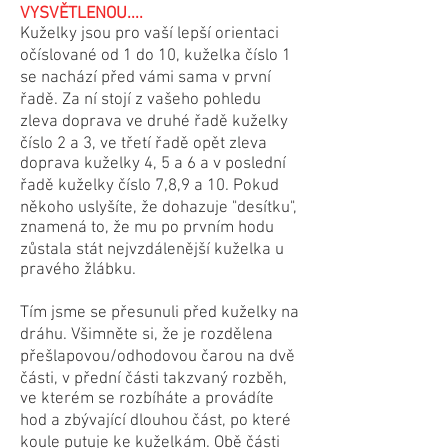
VYSVĚTLENOU....
​Kuželky jsou pro vaší lepší orientaci
očíslované od 1 do 10, kuželka číslo 1
se nachází před vámi sama v první
řadě. Za ní stojí z vašeho pohledu
zleva doprava ve druhé řadě kuželky
číslo 2 a 3, ve třetí řadě opět zleva
doprava kuželky 4, 5 a 6 a v poslední
řadě kuželky číslo 7,8,9 a 10. Pokud
někoho uslyšíte, že dohazuje "desítku",
znamená to, že mu po prvním hodu
zůstala stát nejvzdálenější kuželka u
pravého žlábku.
Tím jsme se přesunuli před kuželky na
dráhu. Všimněte si, že je rozdělena
přešlapovou/odhodovou čarou na dvě
části, v přední části takzvaný rozběh,
ve kterém se rozbíháte a provádíte
hod a zbývající dlouhou část, po které
koule putuje ke kuželkám. Obě části