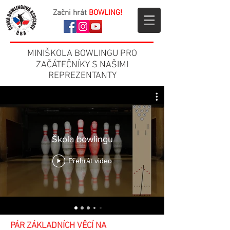
Začni hrát
BOWLING!
MINIŠKOLA BOWLINGU PRO
ZAČÁTEČNÍKY S NAŠIMI
REPREZENTANTY
Škola bowlingu
Přehrát video
PÁR ZÁKLADNÍCH VĚCÍ NA