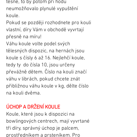
těsné, to by potom při hodu
neumožňovalo plynulé vypuštění
koule.
Pokud se později rozhodnete pro kouli
vlastní, díry Vám v obchodě vyvrtají
přesně na míru!
Váhu koule volte podel svých
tělesných dispozic, na hernách jsou
koule s čísly 6 až 16. Nejlehčí koule,
tedy ty do čísla 10, jsou určeny
převážně dětem. Číslo na kouli značí
váhu v librách, pokud chcete znát
přibližnou váhu koule v kg, dělte číslo
na kouli dvěma.
ÚCHOP A DRŽENÍ KOULE
​Koule, které jsou k dispozici na
bowlingových centrech, mají vyvrtané
tři díry, správný úchop je palcem,
prostředníkem a prsteníkem. Pro