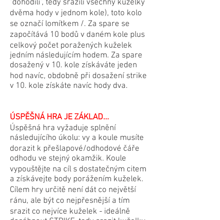
"dohodili", tedy srazili všechny kuželky
dvěma hody v jednom kole), toto kolo
se označí lomítkem /. Za spare se
započítává 10 bodů v daném kole plus
celkový počet poražených kuželek
jedním následujícím hodem. Za spare
dosažený v 10. kole získáváte jeden
hod navíc, obdobně při dosažení strike
v 10. kole získáte navíc hody dva.
ÚSPĚŠNÁ HRA JE ZÁKLAD...
Úspěšná hra vyžaduje splnění
následujícího úkolu: vy a koule musíte
dorazit k přešlapové/odhodové čáře
odhodu ve stejný okamžik. Koule
vypouštějte na cíl s dostatečným citem
a získávejte body porážením kuželek.
Cílem hry určitě není dát co největší
ránu, ale být co nejpřesnější a tím
srazit co nejvíce kuželek - ideálně