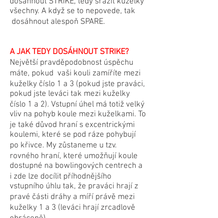
dosáhnout STRIKE, tedy srazit kuželky
všechny. A když se to nepovede, tak
dosáhnout alespoň SPARE.
A JAK TEDY DOSÁHNOUT STRIKE?
​Největší pravděpodobnost úspěchu
máte, pokud vaši kouli zamíříte mezi
kuželky číslo 1 a 3 (pokud jste praváci,
pokud jste leváci tak mezi kuželky
číslo 1 a 2). Vstupní úhel má totiž velký
vliv na pohyb koule mezi kuželkami. To
je také důvod hraní s excentrickými
koulemi, které se pod ráze pohybují
po křivce. My zůstaneme u tzv.
rovného hraní, které umožňují koule
dostupné na bowlingových centrech a
i zde lze docílit příhodnějšího
vstupního úhlu tak, že praváci hrají z
pravé části dráhy a míří právě mezi
kuželky 1 a 3 (leváci hrají zrcadlově