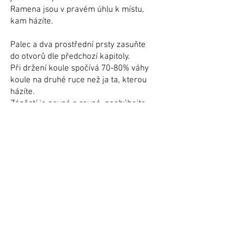
Ramena jsou v pravém úhlu k místu,
kam házíte.
Palec a dva prostřední prsty zasuňte
do otvorů dle předchozí kapitoly.
Při držení koule spočívá 70-80% váhy
koule na druhé ruce než ja ta, kterou
házíte.
Zápěstí je pevné a rovné, neohýbejte
ho.
POHYB PAŽE - KYVADLO
​Proč kyvadlo? Na provedení odhozu
do kuželek není potřeba žádná síla,
využijeme vlastní váhu koule. Švih
ruky tak vlastně vede samotná koule
(a Váš dopředný pohyb po dráze) a ne
svaly hráče. Pokud si vezmete kouli do
ruky a rozkýváte ji dopředu a dozadu,