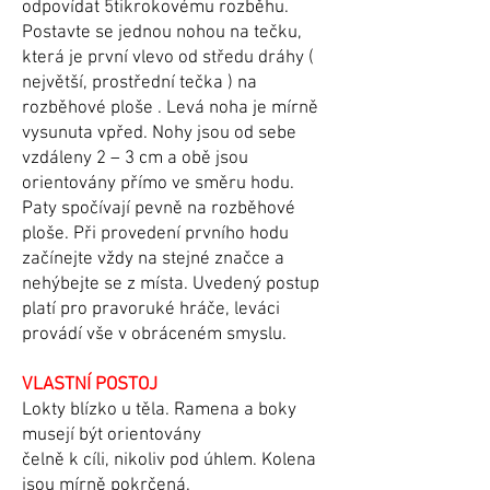
odpovídat 5tikrokovému rozběhu.
Postavte se jednou nohou na tečku,
která je první vlevo od středu dráhy (
největší, prostřední tečka ) na
rozběhové ploše . Levá noha je mírně
vysunuta vpřed. Nohy jsou od sebe
vzdáleny 2 – 3 cm a obě jsou
orientovány přímo ve směru hodu.
Paty spočívají pevně na rozběhové
ploše. Při provedení prvního hodu
začínejte vždy na stejné značce a
nehýbejte se z místa. Uvedený postup
platí pro pravoruké hráče, leváci
provádí vše v obráceném smyslu.
VLASTNÍ POSTOJ
Lokty blízko u těla. Ramena a boky
musejí být orientovány
čelně k cíli, nikoliv pod úhlem. Kolena
jsou mírně pokrčená.