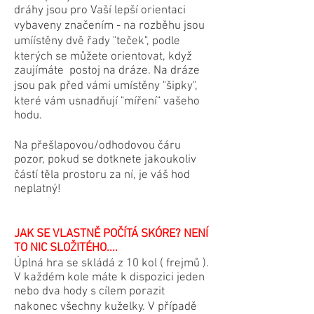
dráhy jsou pro Vaší lepší orientaci
vybaveny značením - na rozběhu jsou
umíístěny dvě řady "teček", podle
kterých se můžete orientovat, když
zaujímáte postoj na dráze. Na dráze
jsou pak před vámi umístěny "šipky",
které vám usnadňují "míření" vašeho
hodu.
Na přešlapovou/odhodovou čáru
pozor, pokud se dotknete jakoukoliv
částí těla prostoru za ní, je váš hod
neplatný!
JAK SE VLASTNĚ POČÍTÁ SKÓRE? NENÍ
TO NIC SLOŽITÉHO....
​Úplná hra se skládá z 10 kol ( frejmů ).
V každém kole máte k dispozici jeden
nebo dva hody s cílem porazit
nakonec všechny kuželky. V případě