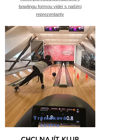
bowlingu formou videí s našimi
reprezentanty
Tréninková
centra
CHCI NAJÍT KLUB