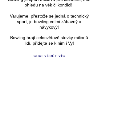
ohledu na věk či kondici!
Varujeme, přestože se jedná o technický
sport, je bowling velmi zábavný a
návykový!
Bowling hrají celosvětově stovky milionů
lidí, přidejte se k nim i Vy!
CHCI VĚDĚT VÍC