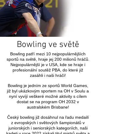
Bowling ve světě
Bowling patří mezi 10 nejpopulárnějších
sportů na světě, hraje jej 200 milionů hráčů.
Nejpopulárnější je v USA, kde se hraje i
profesionální soutěž PBA, do které již
zasáhli i naši hráči!
Bowling je jedním ze sportů World Games,
již byl ukázkovým sportem na OH v Soulu a
nyní vyvíjí veškeré možné aktivity s cílem
dostat se na program OH 2032 v
australském Brisbane!
Český bowling již dosáhnul na řadu medailí
z evropských i světových šampionátů v
juniorských i seniorských kategoriích, naši
kadeti v roce 2022 získali titul mistrů světa a