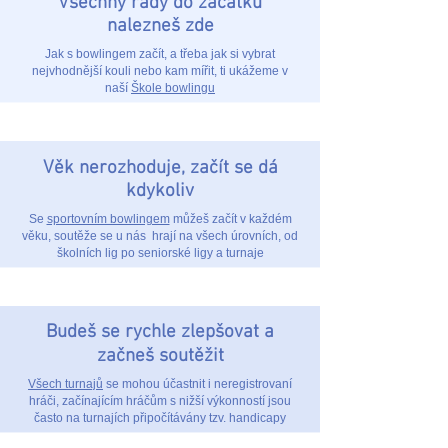
Všechny rady do začátku
nalezneš zde
Jak s bowlingem začít, a třeba jak si vybrat
nejvhodnější kouli nebo kam mířit, ti ukážeme v
naší
Škole bowlingu
Věk nerozhoduje, začít se dá
kdykoliv
Se
sportovním bowlingem
můžeš začít v každém
věku, soutěže se u nás hrají na všech úrovních, od
školních lig po seniorské ligy a turnaje
Budeš se rychle zlepšovat a
začneš soutěžit
Všech turnajů
se mohou účastnit i neregistrovaní
hráči, začínajícím hráčům s nižší výkonností jsou
často na turnajích připočítávány tzv. handicapy