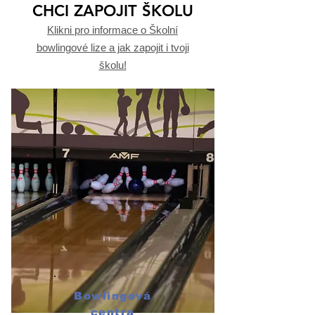
CHCI ZAPOJIT ŠKOLU
Klikni pro informace o Školní
bowlingové lize a jak zapojit i tvoji
školu!
Bowlingová
centra