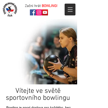
Začni hrát
BOWLING!
Vítejte ve světě
sportovního bowlingu
Bowling je sport doslova pro každého, bez