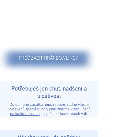
PROČ ZAČÍT HRÁT BOWLING?
Potřebuješ jen chuť, nadšení a
trpělivost
Do úplného začátku nepotřebuješ žádné vlastní
vybavení, speciální boty jsou zdarma k zapůjčení
na každém centru
, stejně tak i koule všech vah