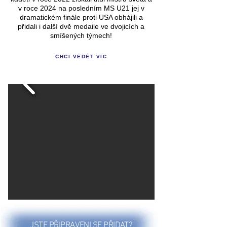
v roce 2024 na posledním MS U21 jej v
dramatickém finále proti USA obhájili a
přidali i další dvě medaile ve dvojicích a
smíšených týmech!
CHCI VĚDĚT VÍC
JSTE PŘIPRAVENI SE PŘIDAT?