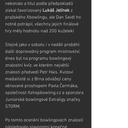
nekonalo a titul podle předpokladů 
získal favorizovaný 
Lukáš Jelínek
 z 
pražského Xbowlingu, ale Dan Seidl ho 
notně potrápil, všechny jejich finálové 
hry měly hodnotu nad 200 kuželek!
Stejně jako v sobotu i v neděli proběhl 
další doprovodný program mistrovství, 
dnes byl na programu bowlingový 
znalostní kvíz, ve kterém největší 
znalosti předvedl Petr Hais. Kvízoví 
medailisté si z Brna odvážejí ceny 
věnované proshopem Pavla Čermáka, 
společnost Xshopbowling.cz a sponzora 
Juniorské bowlingové Extraligy značky 
STORM.
Po tomto ocenění bowlingových znalostí 
následovalo slavnostní konečné 