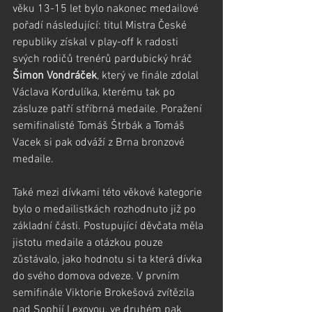
věku 13-15 let bylo nakonec medailové 
pořadí následující: titul Mistra České 
republiky získal v play-off k radosti 
svých rodičů trenérů pardubický hráč 
Šimon Vondráček
, který ve finále zdolal 
Václava Kordulíka, kterému tak po 
zásluze patří stříbrná medaile. Poražení 
semifinalisté Tomáš Štrbák a Tomáš 
Vacek si pak odváží z Brna bronzové 
medaile.
Také mezi dívkami této věkové kategorie 
bylo o medailistkách rozhodnuto již po 
základní části. Postupující děvčata měla 
jistotu medaile a otázkou pouze 
zůstávalo, jako hodnotu si ta která dívka 
do svého domova odveze. V prvním 
semifinále Viktorie Brokešová zvítězila 
nad Sophií Lexovou, ve druhém pak 