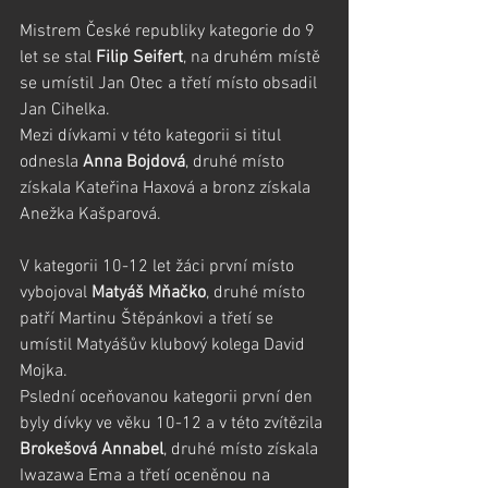
Mistrem České republiky kategorie do 9 
let se stal 
Filip Seifert
, na druhém místě 
se umístil Jan Otec a třetí místo obsadil 
Jan Cihelka.
Mezi dívkami v této kategorii si titul 
odnesla 
Anna Bojdová
, druhé místo 
získala Kateřina Haxová a bronz získala 
Anežka Kašparová.
V kategorii 10-12 let žáci první místo 
vybojoval 
Matyáš Mňačko
, druhé místo 
patří Martinu Štěpánkovi a třetí se 
umístil Matyášův klubový kolega David 
Mojka.
Pslední oceňovanou kategorii první den 
byly dívky ve věku 10-12 a v této zvítězila 
Brokešová Annabel
, druhé místo získala 
Iwazawa Ema a třetí oceněnou na 