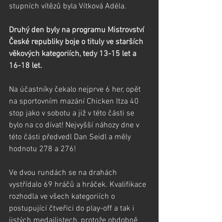
stupních vítězů byla Vítková Adéla.
Druhý den byly na programu Mistrovství 
České republiky boje o tituly ve starších 
věkových kategoriích, tedy 13-15 let a 
16-18 let.
Na účastníky čekalo nejprve 6 her, opět 
na sportovním mazání Chicken Itza 40 
stop jako v sobotu a již v této části se 
bylo na co dívat! Nejvyšší náhozy dne v 
této části předvedl Dan Seidl a měly 
hodnotu 278 a 276!
Ve dvou rundách se na drahách 
vystřídalo 69 hráčů a hráček. Kvalifikace 
rozhodla ve všech kategoriích o 
postupující čtveřici do play-off a tak i 
jistých medailistech, protože obdobně 