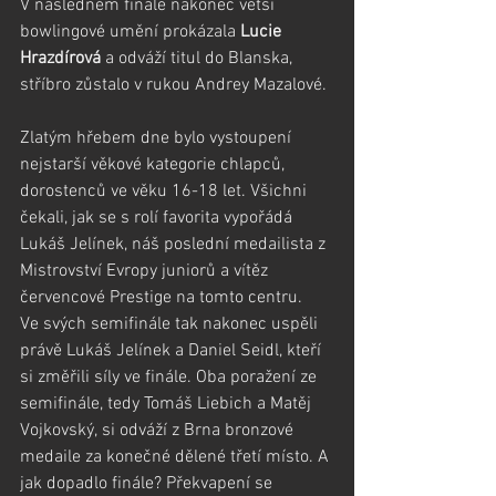
V následném finále nakonec větší 
bowlingové umění prokázala 
Lucie 
Hrazdírová
 a odváží titul do Blanska, 
stříbro zůstalo v rukou Andrey Mazalové.
Zlatým hřebem dne bylo vystoupení 
nejstarší věkové kategorie chlapců, 
dorostenců ve věku 16-18 let. Všichni 
čekali, jak se s rolí favorita vypořádá 
Lukáš Jelínek, náš poslední medailista z 
Mistrovství Evropy juniorů a vítěz 
červencové Prestige na tomto centru.
Ve svých semifinále tak nakonec uspěli 
právě Lukáš Jelínek a Daniel Seidl, kteří 
si změřili síly ve finále. Oba poražení ze 
semifinále, tedy Tomáš Liebich a Matěj 
Vojkovský, si odváží z Brna bronzové 
medaile za konečné dělené třetí místo. A 
jak dopadlo finále? Překvapení se 