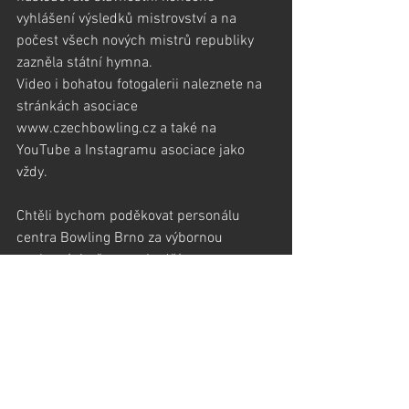
vyhlášení výsledků mistrovství a na 
počest všech nových mistrů republiky 
zazněla státní hymna.
Video i bohatou fotogalerii naleznete na 
stránkách asociace 
www.czechbowling.cz a také na 
YouTube a Instagramu asociace jako 
vždy.
Chtěli bychom poděkovat personálu 
centra Bowling Brno za výbornou 
spolupráci, všem rozhodčím a 
organizátorům z řad asociace za obětavé 
výkony a nasazení a největší dík patří 
předsedovi STK panu Jiřímu Beranovi za 
perfektní přípravu celé akce, o to víc, že 
letošní šampionát z důvodů odložení 
způsobených nákazou covid-19 musel 