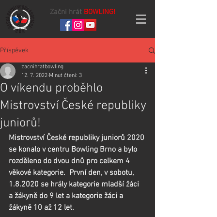
Začni hrát
BOWLING!
Příspěvek
zacnihratbowling
12. 7. 2022
Minut čtení: 3
O víkendu proběhlo
Mistrovství České republiky
juniorů!
Mistrovství České republiky juniorů 2020 
se konalo v centru Bowling Brno a bylo 
rozděleno do dvou dnů pro celkem 4 
věkové kategorie.  První den, v sobotu, 
1.8.2020 se hrály kategorie mladší žáci 
a žákyně do 9 let a kategorie žáci a 
žákyně 10 až 12 let.