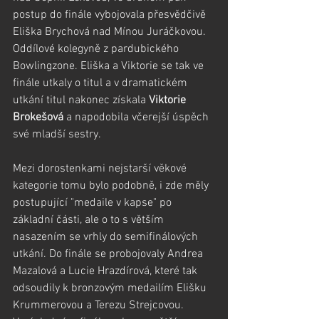
postup do finále vybojovala přesvědčivě 
Eliška Brychová nad Mínou Juráčkovou. 
Oddílové kolegyně z pardubického 
Bowlingzone. Eliška a Viktorie se tak ve 
finále utkaly o titul a v dramatickém 
utkání titul nakonec získala 
Viktorie 
Brokešová
 a napodobila včerejší úspěch 
své mladší sestry.
Mezi dorostenkami nejstarší věkové 
kategorie tomu bylo podobně, i zde měly 
postupující "medaile v kapse" po 
základní části, ale o to s větším 
nasazením se vrhly do semifinálových 
utkání. Do finále se probojovaly Andrea 
Mazalová a Lucie Hrazdírová, které tak 
odsoudily k bronzovým medailím Elišku 
Krummerovou a Terezu Strejcovou.