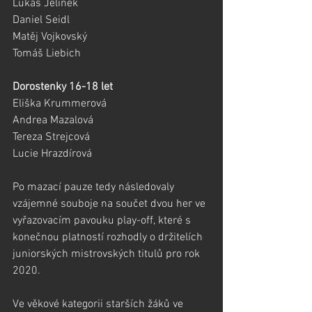
Lukáš Jelínek
Daniel Seidl
Matěj Vojkovský
Tomáš Liebich
Dorostenky 16-18 let
Eliška Krummerová
Andrea Mazalová
Tereza Strejcová
Lucie Hrazdírová
Po mazací pauze tedy následovaly 
vzájemné souboje na součet dvou her ve 
vyřazovacím pavouku play-off, které s 
konečnou platností rozhodly o držitelích 
juniorských mistrovských titulů pro rok 
2020.
Ve věkové kategorii starších žáků ve 