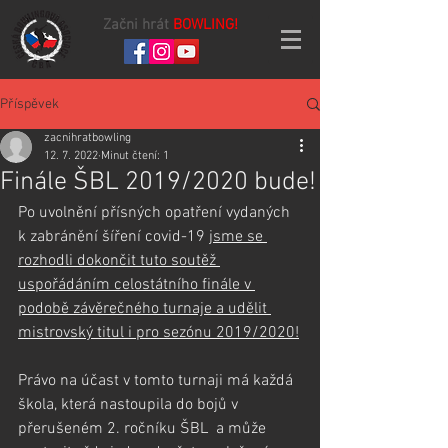
Začni hrát
BOWLING!
Příspěvek
zacnihratbowling
12. 7. 2022
Minut čtení: 1
Finále ŠBL 2019/2020 bude!
Po uvolnění přísných opatření vydaných 
k zabránění šíření covid-19 
jsme se 
rozhodli dokončit tuto soutěž 
uspořádáním celostátního finále v 
podobě závěrečného turnaje a udělit 
mistrovský titul i pro sezónu 2019/2020!
Právo na účast v tomto turnaji má každá 
škola, která nastoupila do bojů v 
přerušeném 2. ročníku ŠBL  a může 