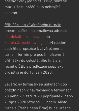
postavit vždy jedno družstvo, složené 
max. z šesti hráčů plus nehrající 
kapitán. 
Přihlášku do závěrečného turnaje
prosím zašlete na emailovou adresu: 
dkudela@seznam.cz
, nebo 
kudela@czechbowling.cz
). Následně 
obdržíte propozice k závěrečnému 
turnaji. Termín pro podání písemné 
přihlášky do celostátního finále 2. 
ročníku ŠBL a předložení soupisky 
družstva je do 15. září 2020.
Závěrečný turnaj by se uskutečnil po 
prázdninách v navrhovaných termínech 
28.nebo 29. září 2020 popřípadě 6 nebo 
7. října 2020 vždy od 11 hodin. Místo 
turnaje (Praha nebo Brno) bude určeno 